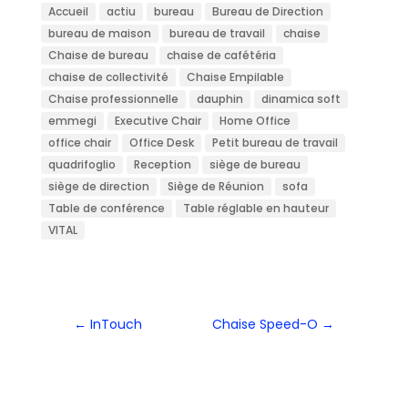
Accueil
actiu
bureau
Bureau de Direction
bureau de maison
bureau de travail
chaise
Chaise de bureau
chaise de cafétéria
chaise de collectivité
Chaise Empilable
Chaise professionnelle
dauphin
dinamica soft
emmegi
Executive Chair
Home Office
office chair
Office Desk
Petit bureau de travail
quadrifoglio
Reception
siège de bureau
siège de direction
Siège de Réunion
sofa
Table de conférence
Table réglable en hauteur
VITAL
←
InTouch
Chaise Speed-O
→